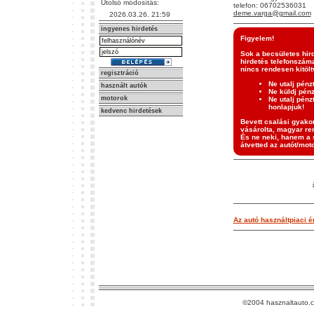
Utolsó módosítás:
telefon: 06702536031
deme.varga@gmail.com
2026.03.26. 21:59
ingyenes hirdetés
Figyelem!
Sok a becsületes hir
hirdetés telefonszáma
nincs rendesen kitölt
regisztráció
Ne utalj pénz
használt autók
Ne küldj pén
motorok
Ne utalj pénz
honlapjuk!
kedvenc hirdetések
Bevett csalási gyakor
vásárolta, magyar ren
És ne neki, hanem a s
átvetted az autót/moto
Az autó használtpiaci ér
©2004 hasznaltauto.