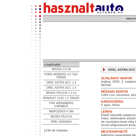
a legfrisebb
MAZDA CX-30
OPEL ASTRA GCC 1.
FORD MONDEO 2.0 TdCi
TREND
ÁLTALÁNOS ADATOK
évjárat: 2005. 2. tulajdo
OPEL ASTRA GCC 1.4
Normál
OPEL ASTRA GCC 1.4
MŰSZAKI ADATOK
SKODA FELICIA 1.3 LX
1364 ccm, benzines, kézi
RENAULT CLIO 1.2 TANGÓ
KAROSSZÉRIA
FIAT WEINSBERG
5 ajtós, fehér,
CARABUS
MERCEDES A 160
LEÍRÁS
Eladó második tulajdonos
SKODA FELICIA
Astra, életkorából adódóa
de munkakocsinak még bi
OPEL INSIGNIA
hozzá téligumiszett leme
1236 db hirdetés
MEGTEKINTHETŐ
telefonon egyeztetett he