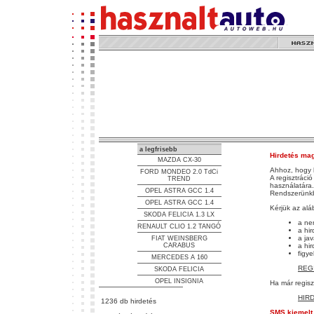
a legfrisebb
Hirdetés ma
MAZDA CX-30
Ahhoz, hogy h
FORD MONDEO 2.0 TdCi
A regisztráci
TREND
használatára.
OPEL ASTRA GCC 1.4
Rendszerünkb
OPEL ASTRA GCC 1.4
Kérjük az alá
SKODA FELICIA 1.3 LX
a nem
RENAULT CLIO 1.2 TANGÓ
a hi
a ja
FIAT WEINSBERG
CARABUS
a hi
figye
MERCEDES A 160
REG
SKODA FELICIA
OPEL INSIGNIA
Ha már regisz
HIR
1236 db hirdetés
SMS kiemelt 