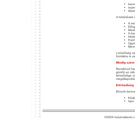
bann
supe
skys
A hirdetések 
A mi
Elfo
Maxi
A ba
Hird
Part
Ügyn
Menn
Lehetőség van
formákra is v
Mindíg szem e
Rendkívül hat
gördíti az ol
lehetősége v
megállapodás 
Elérhetőség
Bízunk benne,
Kérj
írjon
©2004 hasznaltauto.