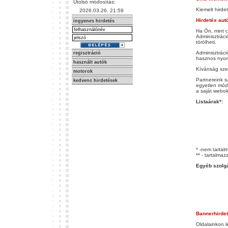
Utolsó módosítás:
Kiemelt hird
2026.03.26. 21:59
Hirdetés aut
ingyenes hirdetés
Ha Ön, mint c
Adminisztráci
törölheti.
Adminisztráci
regisztráció
hasznos nyomt
használt autók
Kívánság szeri
motorok
Partnereink s
kedvenc hirdetések
egyetlen módo
a saját webol
Listaárak*:
* -nem tartal
** - tartalm
Egyéb szolgá
Bannerhirde
Oldalainkon l